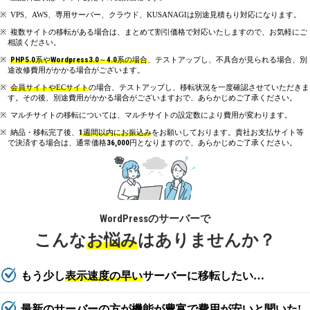
VPS、AWS、専用サーバー、クラウド、KUSANAGIは別途見積もり対応になります。
複数サイトの移転がある場合は、まとめて割引価格で対応いたしますので、お気軽にご
相談ください。
PHP5.0
系や
Wordpress3.0
～
4.0
系の場合
、テストアップし、不具合が見られる場合、別
途改修費用がかかる場合がございます。
会員サイトやECサイト
の場合、テストアップし、移転状況を一度確認させていただきま
す。その後、別途費用がかかる場合がございますおで、あらかじめご了承ください。
マルチサイトの移転については、マルチサイトの設定数により費用が変わります。
納品・移転完了後、
1
週間以内にお振込み
をお願いしております。貴社お支払サイト等
で決済する場合は、通常価格
36,000
円となりますので、あらかじめご了承ください。
WordPress
のサーバーで
こんな
お悩み
はありませんか？
もう少し
表示速度の早い
サーバーに移転したい…
最新のサーバーの方が
機能が豊富で費用が安い
と聞いた!