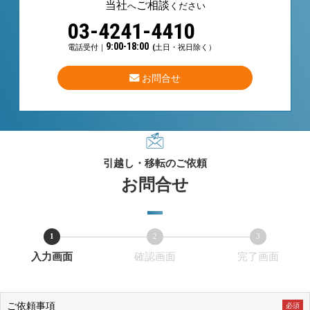
当社
ご相談
へ
ください
03-4241-4410
9:00-18:00
電話受付｜
(土日・祝日除く）
お問合せ
引越し・移転のご依頼
お問合せ
1
2
3
現
現
現
入力画面
確認画面
完了画面
在
在
在
表
表
表
示
示
示
ご依頼事項
必須