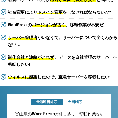
社名変更により
ドメイン変更
をしなければならない???
WordPress
の
バージョンが古く
、移転作業が不安だ…
サーバー管理者
がいなくて、サーバーについて全くわから
ない…
制作会社と連絡がとれず
、データを自社管理のサーバーへ
移転したい!
ウィルスに感染
したので、至急サーバーを移転したい!
最短即日対応
全国対応
WordPress
富山県の
引っ越し・移転作業
の
なら