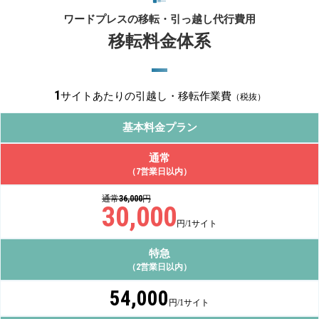
ワードプレスの移転・引っ越し代行費用
移転料金体系
1
サイトあたりの引越し・移転作業費
（税抜）
基本料金プラン
通常
（
7
営業日以内）
通常
36,000
円
30,000
円/1サイト
特急
（
2
営業日以内）
54,000
円/1サイト