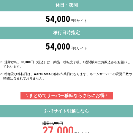
休日・夜間
54,000
円/1サイト
移行日時指定
54,000
円/1サイト
通常移転、
30,000
円（税込）は、納品・移転完了後、1週間以内にお振込みをお願いし
ております。
特急及び移転日は、
WordPress
の移転作業日になります。ネームサーバーの変更日数や
時間は含まれておりません。
\ まとめてサーバー移転ならさらにお得 /
2
3
～
サイト引越しなら
通常
36,000
円
27,000