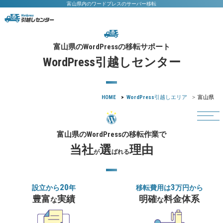
富山県内のワードプレスのサーバー移転
WordPress
富山県の
の移転サポート
WordPress
引越しセンター
HOME
WordPress
引越しエリア
富山県
WordPress
富山県の
の移転作業で
当社
選
理由
が
ばれる
20
3
設立から
年
移転費用は
万円から
豊富
実績
明確
料金体系
な
な