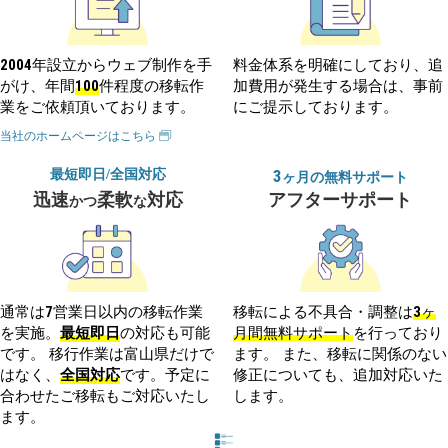
2004
年設立からウェブ制作を手
料金体系を明確にしており、追
100
がけ、年間
件程度の移転作
加費用が発生する場合は、事前
業をご依頼頂いております。
にご提示しております。
当社のホームページはこちら
最短即日/全国対応
3
ヶ月の無料サポート
迅速
柔軟
対応
アフターサポート
かつ
な
7
3
通常は
営業日以内の移転作業
移転による不具合・調整は
ヶ
最短即日
を実施。
の対応も可能
月間無料サポート
を行っており
です。 移行作業は富山県だけで
ます。 また、移転に関係のない
全国対応
はなく、
です。予定に
修正についても、追加対応いた
合わせたご移転もご対応いたし
します。
ます。