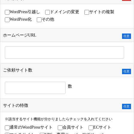
さ
さ
さ
れ
れ
れ
WordPress引越し
ドメインの変更
サイトの複製
て
て
て
WordPress化
その他
い
い
い
る
る
る
画
画
画
ホームページURL
任意
面
面
面
で
で
で
す。
す。
す。
ご依頼サイト数
任意
数
サイトの特徴
任意
※該当するサイト機能が分かりましたらチェックを入れてください
通常のWordPressサイト
会員サイト
ECサイト