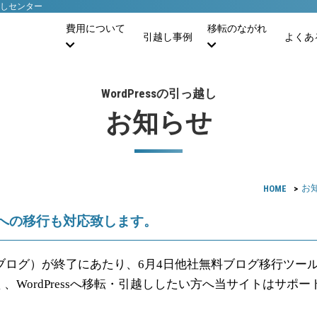
引越しセンター
費用について
移転のながれ
引越し事例
よくあ
WordPress
の引っ越し
お知らせ
HOME
お
ressへの移行も対応致します。
ヤフーブログ）が終了にあたり、6月4日他社無料ブログ移行ツ
、WordPressへ移転・引越ししたい方へ当サイトはサポ